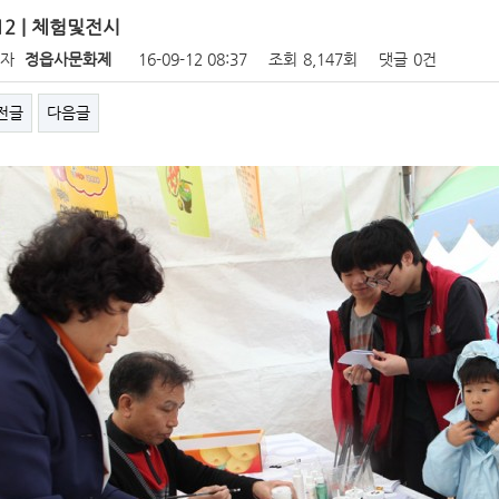
12 | 체험및전시
성자
정읍사문화제
16-09-12 08:37
조회
8,147회
댓글
0건
전글
다음글