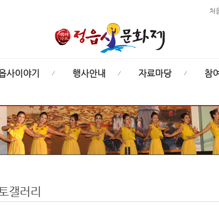
처
읍사이야기
행사안내
자료마당
참
토갤러리