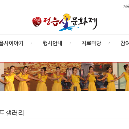
처
읍사이야기
행사안내
자료마당
참
토갤러리