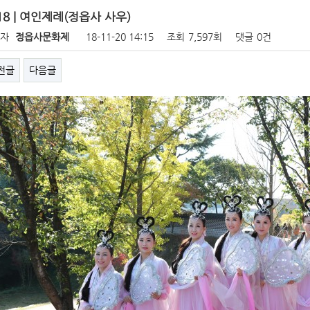
18 | 여인제례(정읍사 사우)
성자
정읍사문화제
18-11-20 14:15
조회
7,597회
댓글
0건
전글
다음글