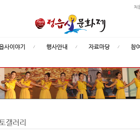
처
읍사이야기
행사안내
자료마당
참
토갤러리