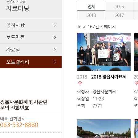
천년의 기다림
전체
2025
자료마당
2018
2017
공지사항
Total 167건
3 페이지
보도자료
자료실
포토갤러리
2018
2018 정읍사가요제
2
작성자
정읍사문화제
작
작성일
11-23
작
정읍사문화제 행사관련
조회
7771
조
문의 전화번호
대표 전화번호
063-532-8880