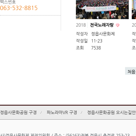
팩스번호
063-532-8815
2018
전국노래자랑
2
작성자
정읍사문화제
작
작성일
11-23
작
조회
7538
조
처음
정읍사문화공원 구경
파노라마VR 구경
정읍사문화공원 오시는길안
사)정읍사문화제 제전위원회 / 주소 : (56163)전북 정읍시 충정로 253-23