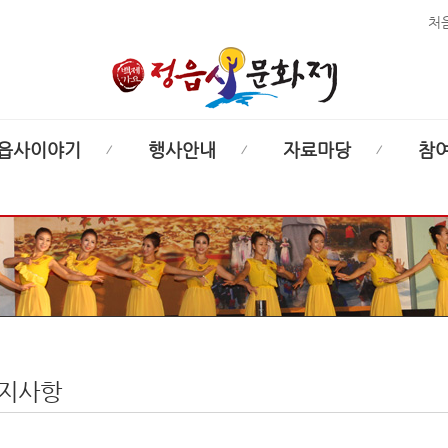
처
읍사이야기
행사안내
자료마당
참
지사항