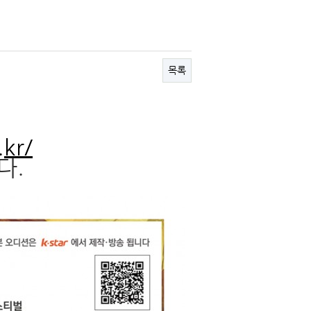
목록
.kr/
다.