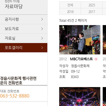
천년의 기다림
전체
2025
자료마당
2018
2017
공지사항
Total 45건
2 페이지
보도자료
자료실
포토갤러리
2012
MBC가요베스트
2
작성자
정읍사문화제
작
작성일
09-12
작
조회
8343
조
정읍사문화제 행사관련
문의 전화번호
대표 전화번호
063-532-8880